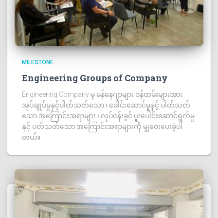
MILESTONE
Engineering Groups of Company
Engineering Company မှ မန်နေဂျာများ ဝန်ထမ်းများအား
အုပ်ချုပ်မှုနှင့်ပါတ်သတ်သော ၊ ခေါင်းဆောင်မှုနှင့် ပါတ်သတ်
သော အကြောင်းအရာများ ၊ လုပ်ငန်းခွင် ပူးပေါင်းဆောင်ရွက်မှု
နှင့် ပတ်သတ်သော အကြောင်းအရာများကို မျှဝေးပေးခဲ့ပါ
တယ်။