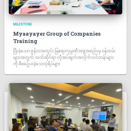
MILESTONE
Myaayayer Group of Companies
Training
ပြီးခဲ့သော ဇွန်လအတွင်း မြဧရာကုမ္ပဏီအဖွဲ့အစည်းမှ ဝန်ထမ်း
များအတွက် သက်ဆိုင်ရာ လိုအပ်ချက်အလိုက်သင်တန်းများ
ကို စီစဥ်ေပးခဲ့သောပုံရိပ်များ