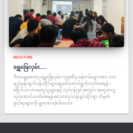
MILESTONE
ရွှေခြေလှမ်း……
ဒီကနေ့မှာတော့ ရွှေခြေလှမ်း ကုမ္ပဏီမှ ဝန်ထမ်းများအား ဘဝ
ရည်မှန်းချက်ပန်းတိုင်များချမှတ်ဆောင်ရွက်တတ်စေရန် ၊
စရိုက်သဘာဝမတူသူများနှင့် လုပ်ငန်းခွင်အတွင်း အတူတကွ
လုပ်ဆောင်တတ်စေရန် စသောလုပ်ငန်းခွင်ဆိုင်ရာ သိမှတ်
ဖွယ်ရာများကို မျှဝေပေးခဲ့ပါတယ်။