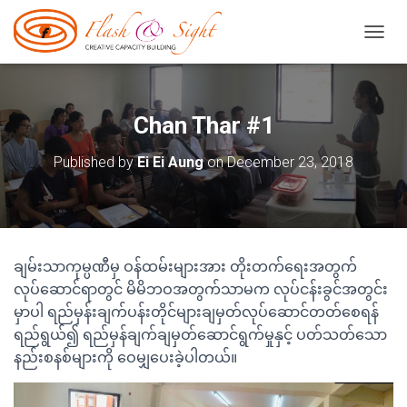
TOGGL
Chan Thar #1
Published by
Ei Ei Aung
on
December 23, 2018
ချမ်းသာကုမ္ပဏီမှ ဝန်ထမ်းများအား တိုးတက်ရေးအတွက်
လုပ်ဆောင်ရာတွင် မိမိဘဝအတွက်သာမက လုပ်ငန်းခွင်အတွင်း
မှာပါ ရည်မှန်းချက်ပန်းတိုင်များချမှတ်လုပ်ဆောင်တတ်စေရန်
ရည်ရွယ်၍ ရည်မှန်ချက်ချမှတ်ဆောင်ရွက်မှုနှင့် ပတ်သတ်သော
နည်းစနစ်များကို ဝေမျှပေးခဲ့ပါတယ်။