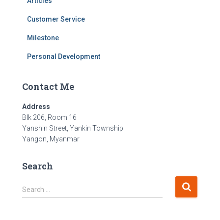
Articles
Customer Service
Milestone
Personal Development
Contact Me
Address
Blk 206, Room 16
Yanshin Street, Yankin Township
Yangon, Myanmar
Search
S
Search …
e
a
r