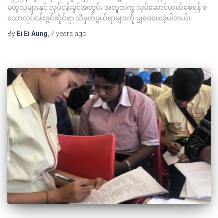
မတူသူများနှင့် လုပ်ငန်းခွင်အတွင်း အတူတကွ လုပ်ဆောင်တတ်စေရန် စ
သောလုပ်ငန်းခွင်ဆိုင်ရာ သိမှတ်ဖွယ်ရာများကို မျှဝေပေးခဲ့ပါတယ်။
By
Ei Ei Aung
,
7 years
ago