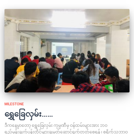
MILESTONE
ရွှေခြေလှမ်း……
ဒီကနေ့မှာတော့ ရွှေခြေလှမ်း ကုမ္ပဏီမှ ဝန်ထမ်းများအား ဘဝ
ရည်မှန်းချက်ပန်းတိုင်များချမှတ်ဆောင်ရွက်တတ်စေရန် ၊ စရိုက်သဘာဝ