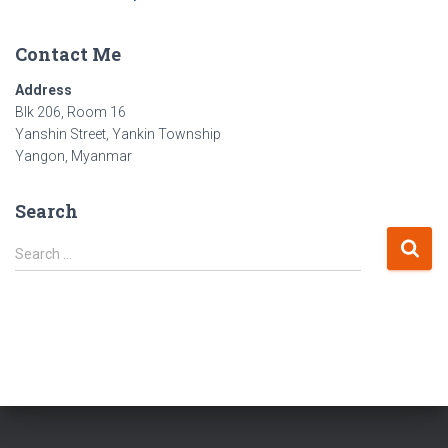
Contact Me
Address
Blk 206, Room 16
Yanshin Street, Yankin Township
Yangon, Myanmar
Search
S
Search …
e
a
r
c
h
f
o
r
: