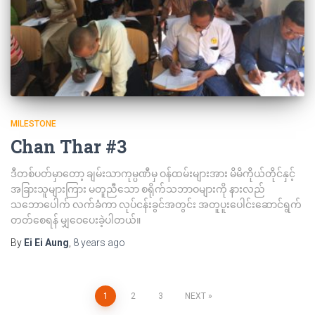
MILESTONE
Chan Thar #3
ဒီတစ်ပတ်မှာတော့ ချမ်းသာကုမ္ပဏီမှ ဝန်ထမ်းများအား မိမိကိုယ်တိုင်နှင့်
အခြားသူများကြား မတူညီသော စရိုက်သဘာဝများကို နားလည်
သဘောပေါက် လက်ခံကာ လုပ်ငန်းခွင်အတွင်း အတူပူးပေါင်းဆောင်ရွက်
တတ်စေရန် မျှဝေပေးခဲ့ပါတယ်။
By
Ei Ei Aung
,
8 years
ago
Posts
1
2
3
NEXT