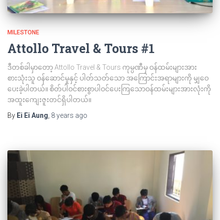
MILESTONE
Attollo Travel & Tours #1
ဒီတစ်ခါမှာတော့ Attollo Travel & Tours ကုမ္ပဏီမှ ဝန်ထမ်းများအား
စားသုံးသူ ဝန်ဆောင်မှုနှင့် ပါတ်သတ်သော အကြောင်းအရာများကို မျှဝေ
ပေးခဲ့ပါတယ်။ စိတ်ပါဝင်စားစွာပါဝင်ပေးကြသောဝန်ထမ်းများအားလုံးကို
အထူးကျေးဇူးတင်ရှိပါတယ်။
By
Ei Ei Aung
,
8 years
ago