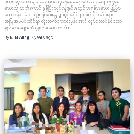
ဒီကနေ့မှာတော့ ချမ်းသာကုမ္ပဏီမှ ဝန်ထမ်းများအား ကိုယ်ရည်ကိုယ်
သွေးတိုးတက်ကောင်းမွန်ပြီး လုပ်ငန်းခွင်အတွင် အရန်အသွေးပြည့်ဝ
သော ဝန်ထမ်းတစ်ဦးဖြစ်စေရန် ရုပ်ပိုင်းဆိုင်ရာ၊ စိတ်ပိုင်းဆိုင်ရာ၊
အပြုအမူပိုင်းဆိုင်ရာ တိုးတက်ကောင်းမွန်အောင် လုပ်ဆောင်နိုင်သော
နည်းလမ်းများကို မျှဝေပေးခဲ့ပါတယ်။
By
Ei Ei Aung
,
7 years
ago