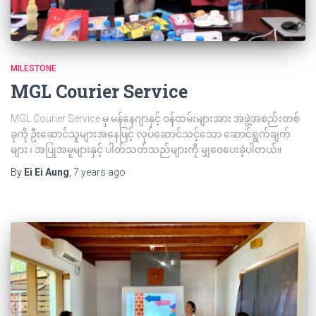
MILESTONE
MGL Courier Service
MGL Courier Service မှ မန်နေဂျာနှင့် ဝန်ထမ်းများအား အဖွဲ့အစည်းတစ်
ခုကို ဦးဆောင်သူများအနေဖြင့် လုပ်ဆောင်သင့်သော ဆောင်ရွက်ချက်
များ ၊ အပြုအမူများနှင့် ပါတ်သတ်သည်များကို မျှဝေပေးခဲ့ပါတယ်။
By
Ei Ei Aung
,
7 years
ago