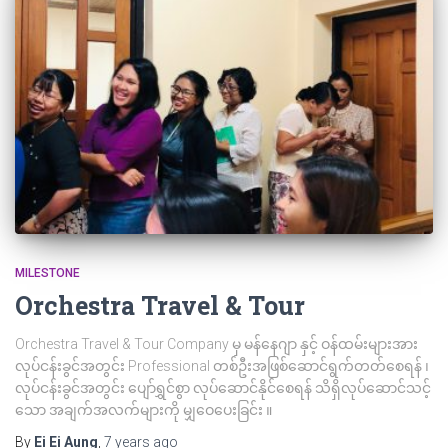
MILESTONE
Orchestra Travel & Tour
Orchestra Travel & Tour Company မှ မန်နေဂျာ နှင့် ဝန်ထမ်းများအား
လုပ်ငန်းခွင်အတွင်း Professional တစ်ဦးအဖြစ်ဆောင်ရွက်တတ်စေရန် ၊
လုပ်ငန်းခွင်အတွင်း ပျော်ရွှင်စွာ လုပ်ဆောင်နိုင်စေရန် သိရှိလုပ်ဆောင်သင့်
သော အချက်အလက်များကို မျှဝေပေးခြင်း ။
By
Ei Ei Aung
,
7 years
ago