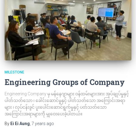
MILESTONE
Engineering Groups of Company
Engineering Company မှ မန်နေဂျာများ ဝန်ထမ်းများအား အုပ်ချုပ်မှုနှင့်
ပါတ်သတ်သော ၊ ခေါင်းဆောင်မှုနှင့် ပါတ်သတ်သော အကြောင်းအရာ
များ ၊ လုပ်ငန်းခွင် ပူးပေါင်းဆောင်ရွက်မှုနှင့် ပတ်သတ်သော
အကြောင်းအရာများကို မျှဝေးပေးခဲ့ပါတယ်။
By
Ei Ei Aung
,
7 years
ago