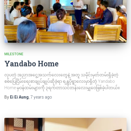
MILESTONE
Yandabo Home
လှပတဲ့ အညာအငွေ့အသက်လေးတွေနဲ့ အတူ သမိုင်းမှတ်တမ်းရှိခဲ့တဲ့
စစ်ပြေငြိမ်းရေးစာချုပ်ချုပ်ဆိုခဲ့ရာ ရန္တပိုရွာလေးမှာရှိတဲ့ Yandabo
Home မှဝန်ထမ်းများကို ၃ရက်တာသင်တန်းလေးမျှဝေဖြစ်ခဲ့ပါတယ်။
By
Ei Ei Aung
,
7 years
ago