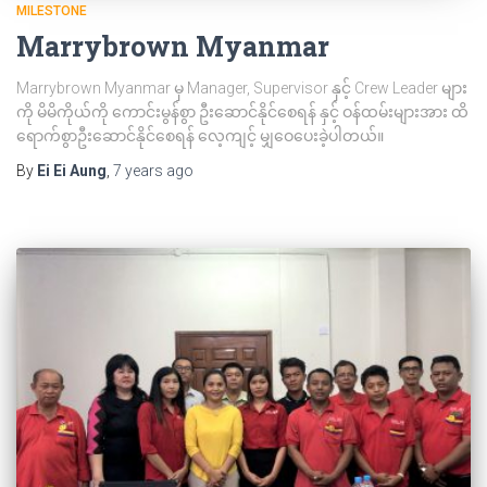
MILESTONE
Marrybrown Myanmar
Marrybrown Myanmar မှ Manager, Supervisor နှင့် Crew Leader များ
ကို မိမိကိုယ်ကို ကောင်းမွန်စွာ ဦးဆောင်နိုင်စေရန် နှင့် ဝန်ထမ်းများအား ထိ
ရောက်စွာဦးဆောင်နိုင်စေရန် လေ့ကျင့် မျှဝေပေးခဲ့ပါတယ်။
By
Ei Ei Aung
,
7 years
ago