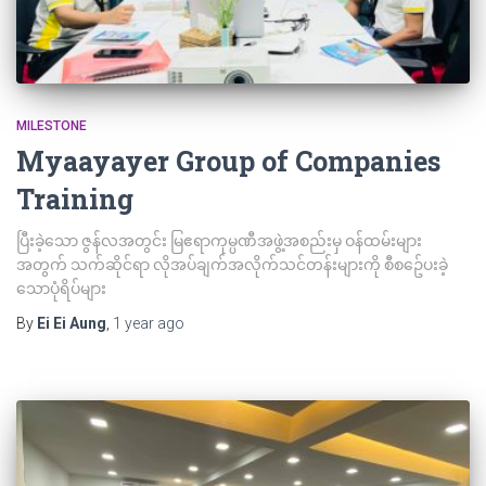
MILESTONE
Myaayayer Group of Companies
Training
ပြီးခဲ့သော ဇွန်လအတွင်း မြဧရာကုမ္ပဏီအဖွဲ့အစည်းမှ ဝန်ထမ်းများ
အတွက် သက်ဆိုင်ရာ လိုအပ်ချက်အလိုက်သင်တန်းများကို စီစဥ်ေပးခဲ့
သောပုံရိပ်များ
By
Ei Ei Aung
,
1 year
ago