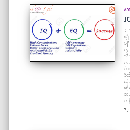
ART
I
IQ 
ချိ
မရှ
ကျ
သိလ
ကလ
ပါတ
စိ
လို
ဆို
ထဲမ
ဟန်
By