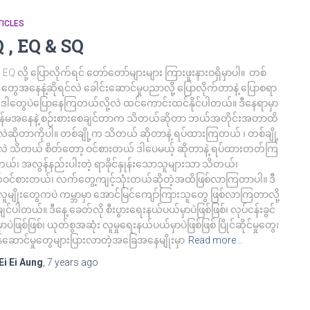
ICLES
Q , EQ & SQ
/ EQ လို့ ပြောလိုက်ရင် တော်တော်များများ ကြားဖူးနားဝရှိမှာပါ။ တစ်
ု့ တွေအနေနဲ့ဆိုရင်လဲ ခေါင်းဆောင်မှုပညာလို့ ပြောလိုက်တာနဲ့ ပြောစရာ
ိ ဒါတွေပဲပြောနေကြတယ်လို့လဲ ထင်ကောင်းထင်နိုင်ပါတယ်။ ဒီနေရာမှာ
ွန်မအနေနဲ့ စဉ်းစားစေချင်တာက သိတယ်ဆိုတာ ဘယ်အတိုင်းအတာထိ
ဲဆိုတာကိုပါ။ တစ်ချို့က သိတယ် ဆိုတာနဲ့ ရပ်ထားကြတယ် ၊ တစ်ချို့
ဲ သိတယ် စိတ်တော့ ဝင်စားတယ် ဒါပေမယ့် ဆိုတာနဲ့ ရပ်ထားတတ်ကြ
ယ်၊ အလွန်နည်းပါးတဲ့ ရာခိုင်နှုန်းသောသူများသာ သိတယ်၊
တ်ဝင်စားတယ်၊ လက်တွေ့ကျင့်သုံးတယ်ဆိုတဲ့အထိဖြစ်လာကြတာပါ။ ဒီ
လူမျိုးတွေကပဲ ကမ္ဘာမှာ အောင်မြင်ကျော်ကြားသူတွေ ဖြစ်လာကြတာလို့
ချင်ပါတယ်။ ဒီနေ့ ခေတ်လို စီးပွားရေးနယ်ပယ်မှာပဲဖြစ်ဖြစ်၊ လုပ်ငန်းခွင်
ှာပဲဖြစ်ဖြစ်၊ ယုတ်စွအဆုံး လူမှုရေးနယ်ပယ်မှာပဲဖြစ်ဖြစ် ပြိုင်ဆိုင်မှုတွေ၊
ဆောင်မှုတွေများပြားလာတဲ့အခြေအနေမျိုးမှာ
Read more…
Ei Ei Aung
,
7 years
ago