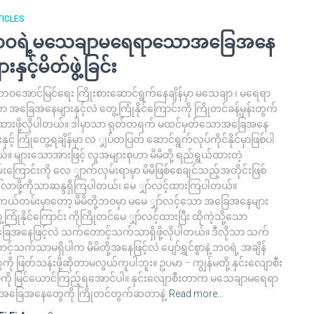
ICLES
ဝရဲ့မသေချာမရေရာသောအခြေအနေ
ားနှင့်မိတ်ဖွဲ့ခြင်း
ိဘဝအောင်မြင်ရေး ကြိုးစားဆောင်ရွက်နေချိန်မှာ မသေချာ ၊ မရေရာ
 အခြေအနေများနှင့်လဲ တွေ့ကြုံနိုင်ကြောင်းကို ကြိုတင်ခန့်မှန်းတွက်
ားဖို့လိုပါတယ်။ ဒါမှာသာ ရုတ်တရက် မထင်မှတ်သောအခြေအနေ
းနှင့် ကြုံတွေ့ရချိန်မှာ လ ျှပ်တပြတ် ဆောင်ရွက်လုပ်ကိုင်နိုင်မှာဖြစ်ပါ
။ များသောအားဖြင့် လူအများစုဟာ မိမိတို့ ရည်ရွယ်ထားတဲ့
းကြောင်းကို လေ ျှာက်လှမ်းရာမှာ မိမိဖြစ်စေချင်သည့်အတိုင်းဖြစ်
်လာဖို့ကိုသာဆန္ဒရှိကြပါတယ်၊ မေ ျှာ်လင့်ထားကြပါတယ်။
ယ်တမ်းမှာတော့ မိမိတို့ဘဝမှာ မမေ ျှာ်လင့်သော အခြေအနေများ
့ကြုံနိုင်ကြောင်း ကိုကြိုတင်မေ ျှာ်လင့်ထားပြီး ထိုကဲ့သို့သော
ြေအနေဖြင့်လဲ သက်တောင့်သက်သာရှိဖို့လိုပါတယ်။ ဒီလိုသာ သက်
င့်သက်သာမရှိပါက မိမိတို့အနေဖြင့်လဲ ပျော်ရွှင်စွာနဲ့ ဘဝရဲ့ အချိန်
ကို ဖြတ်သန်းဖို့ဆိုတာမလွယ်ကူပါဘူး။ ဥပမာ – ကျွန်မတို့ နှင်းလျောစီး
ကို မြင်ယောင်ကြည့်ရအောင်ပါ။ နှင်းလျောစီးတာက မသေချာမရေရာ
့ အခြေအနေတွေကို ကြိုတင်တွက်ဆတာနဲ့
Read more…