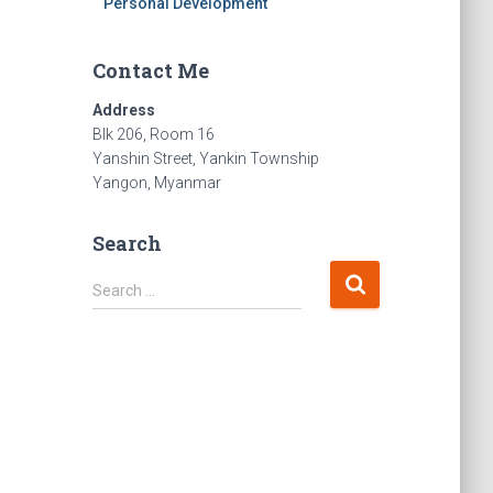
Personal Development
Contact Me
Address
Blk 206, Room 16
Yanshin Street, Yankin Township
Yangon, Myanmar
Search
S
Search …
e
a
r
c
h
f
o
r