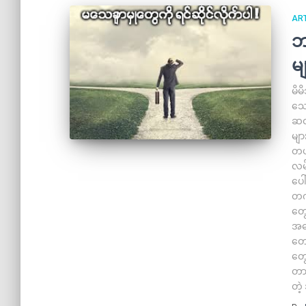
ART
ဘ
မျ
မိမ
သော
ဆထ
မျာ
တယ်
လမ်
ပေါ
တက
တွေ
အခ
တော
တွေ
တာ
တဲ