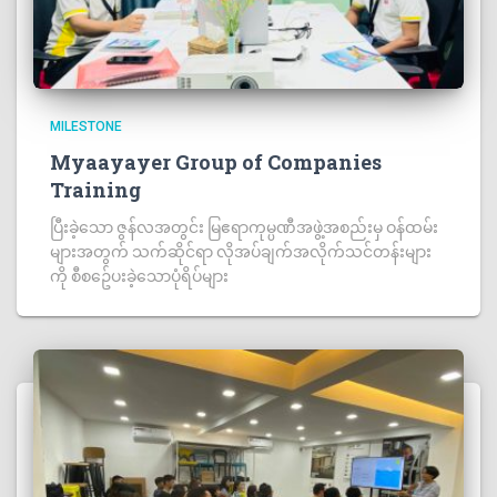
MILESTONE
Myaayayer Group of Companies
Training
ပြီးခဲ့သော ဇွန်လအတွင်း မြဧရာကုမ္ပဏီအဖွဲ့အစည်းမှ ဝန်ထမ်း
များအတွက် သက်ဆိုင်ရာ လိုအပ်ချက်အလိုက်သင်တန်းများ
ကို စီစဥ်ေပးခဲ့သောပုံရိပ်များ