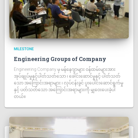
MILESTONE
Engineering Groups of Company
Engineering Company မှ မန်နေဂျာများ ဝန်ထမ်းများအား
အုပ်ချုပ်မှုနှင့်ပါတ်သတ်သော ၊ ခေါင်းဆောင်မှုနှင့် ပါတ်သတ်
သော အကြောင်းအရာများ ၊ လုပ်ငန်းခွင် ပူးပေါင်းဆောင်ရွက်မှု
နှင့် ပတ်သတ်သော အကြောင်းအရာများကို မျှဝေးပေးခဲ့ပါ
တယ်။