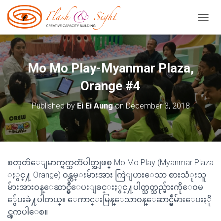
TOGGL
Mo Mo Play-Myanmar Plaza,
Orange #4
Published by
Ei Ei Aung
on
December 3, 2018
စတုတၳေျမာက္ရက္သတၱပါတ္အျဖစ္ Mo Mo Play (Myanmar Plaza
ႏွင္႔ Orange) ဝန္ထမ္းမ်ားအား ကြဲျပားေသာ စားသံုးသူ
မ်ားအားဝန္ေဆာင္မွဳေပးျခင္းႏွင္႔ပါတ္သတ္သည္မ်ားကိုေဝမ
ွ်ေပးခဲ႔ပါတယ္။ ေကာင္းမြန္ေသာဝန္ေဆာင္မွဳမ်ားေပးႏို
င္ၾကပါေစ။