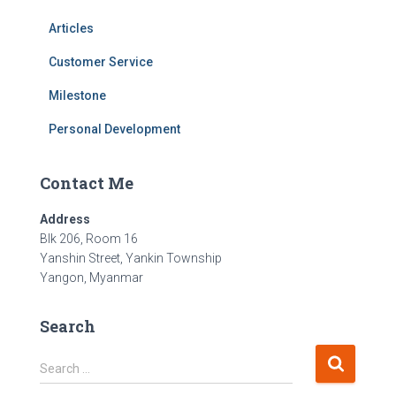
Articles
Customer Service
Milestone
Personal Development
Contact Me
Address
Blk 206, Room 16
Yanshin Street, Yankin Township
Yangon, Myanmar
Search
S
Search …
e