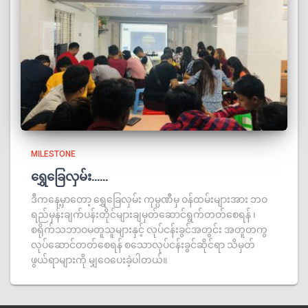
MILESTONE
ရွှေခြေလှမ်း……
ဒီကနေ့မှာတော့ ရွှေခြေလှမ်း ကုမ္ပဏီမှ ဝန်ထမ်းများအား ဘဝ
ရည်မှန်းချက်ပန်းတိုင်များချမှတ်ဆောင်ရွက်တတ်စေရန် ၊
စရိုက်သဘာဝမတူသူများနှင့် လုပ်ငန်းခွင်အတွင်း အတူတကွ
လုပ်ဆောင်တတ်စေရန် စသောလုပ်ငန်းခွင်ဆိုင်ရာ သိမှတ်
ဖွယ်ရာများကို မျှဝေပေးခဲ့ပါတယ်။